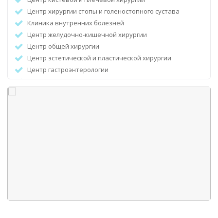
Центр хирургии стопы и голеностопного сустава
Клиника внутренних болезней
Центр желудочно-кишечной хирургии
Центр общей хирургии
Центр эстетической и пластической хирургии
Центр гастроэнтерологии
Центр дерматологии
Центр гинекологии
Центр урологии
Центр реабилитации и физиотерапии
Центр сердечно-сосудистой хирургии
Клиника Хинтса (управление стрессом)