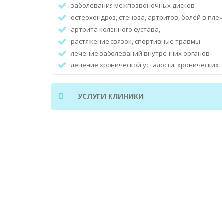
заболевания межпозвоночных дисков
остеохондроз, стеноза, артритов, болей в плеч
артрита коленного сустава,
растяжение связок, спортивные травмы
лечение заболеваний внутренних органов
лечение хронической усталости, хронических
мигреней
дерматологическое отделение
УСЛУГИ КЛИНИКИ
педиатрическое отделение
отделение диетологии и клиника по снижению
гинекология и урология
лечение бесплодия