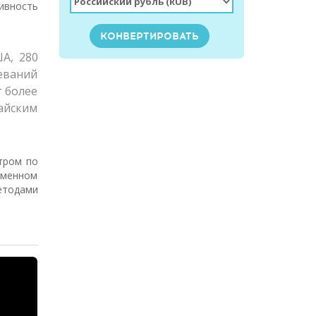
ивность
А, 280
ваний
т более
тайским
тром по
еменном
етодами