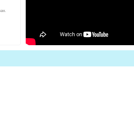
ах.
 веса