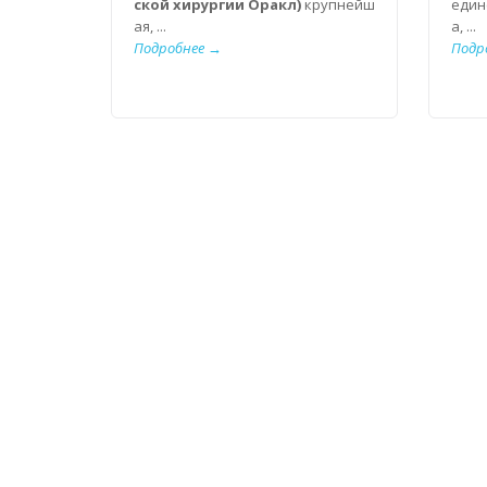
ской хирургии Оракл)
крупнейш
един
ая, ...
а, ...
Подробнее →
Подр