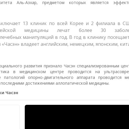
ситета Аль-Азхар, предметом которых является эффект
ключает 13 клиник по всей Корее и 2 филиала в СШ
орейской медицины лечат более 30 заболе
лечебных манипуляций в год. В год в клинику посещае
 «Часэн» владеет английским, немецким, японским, ки
оциального развития признало Часэн специализированным цен
стика в медицинском центре проводится на ультрасовр
 патологий опорно-двигательного аппарата проводится м
с последними достижениями аллопатической медицины.
ки Часэн