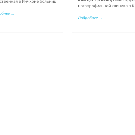
ственная в Инчхоне больниц
ногопрофильной клиника в К
...
обнее →
Подробнее →