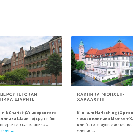
ВЕРСИТЕТСКАЯ
КЛИНИКА МЮНХЕН-
НИКА ШАРИТЕ
ХАРЛАХИНГ
linik Charité (Университетс
Klinikum Harlaching (Орто
клиника Шарите)
крупнейш
ческая клиника Мюнхен-Х
иверситетская клиника ...
хинг)
это ведущее лечебное
обнее →
ждение ...