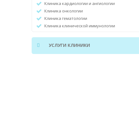
Клиника кардиологии и ангиологии
Клиника онкологии
Клиника гематологии
Клиника клинической иммунологии
Гинекологический центр
Клиника эндокринологии
УСЛУГИ КЛИНИКИ
Клиники ревматологии
Клиника диабетологии
Педиатрический центр
Центр медицинской экологии
Институт анатомии
Клиника патологии
Институт физиологии
Институт психологии