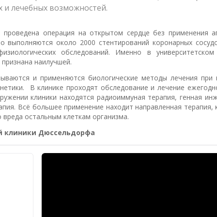
 и лечебных возможностей.
 проведена операция на открытом сердце без применения а
но выполняются около 2000 стентирований коронарных сосудо
физиологических обследований. Именно в университетском
 признана наилучшей.
тываются и применяются биологические методы лечения при
енетики. В клинике проходят обследование и лечение ежегодн
оружении клиники находятся радиоиммуная терапия, генная инж
апия. Всё большее применение находит направленная терапия,
о вреда остальным клеткам организма.
й клиники Дюссельдорфа