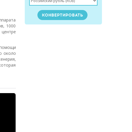
ппарата
в, 1000
 центре
 помощи
о около
енерия,
 которая