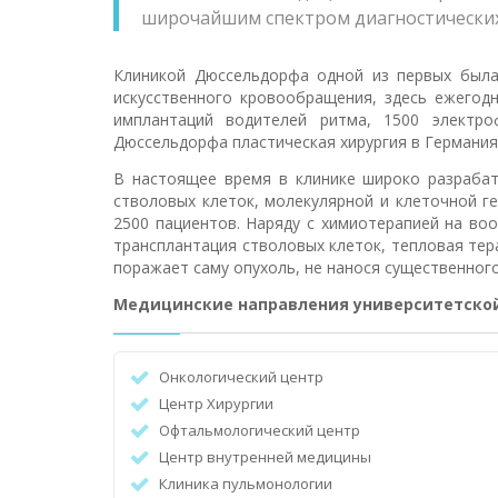
широчайшим спектром диагностических
Клиникой Дюссельдорфа одной из первых была
искусственного кровообращения, здесь ежегод
имплантаций водителей ритма, 1500 электро
Дюссельдорфа пластическая хирургия в Германия
В настоящее время в клинике широко разраба
стволовых клеток, молекулярной и клеточной г
2500 пациентов. Наряду с химиотерапией на во
трансплантация стволовых клеток, тепловая тер
поражает саму опухоль, не нанося существенног
Медицинские направления университетско
Онкологический центр
Центр Хирургии
Офтальмологический центр
Центр внутренней медицины
Клиника пульмонологии