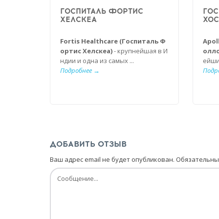
ГОСПИТАЛЬ ФОРТИС
ГОС
ХЕЛСКЕА
ХОС
Fortis Healthcare (Госпиталь Ф
Аpol
ортис Хелскеа)
- крупнейшая в И
олло
ндии и одна из самых ...
ейши
Подробнее →
Подр
ДОБАВИТЬ ОТЗЫВ
Ваш адрес email не будет опубликован.
Обязательны