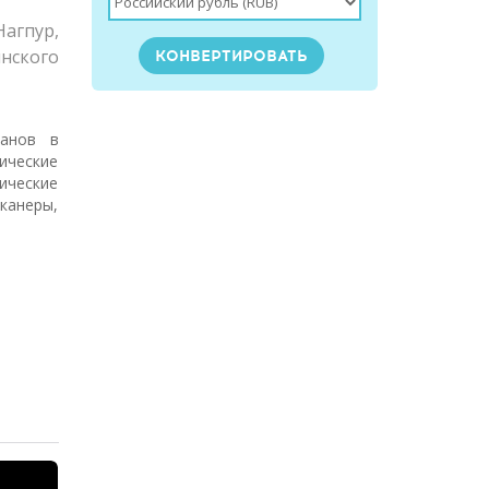
агпур,
нского
ганов в
ические
ические
канеры,