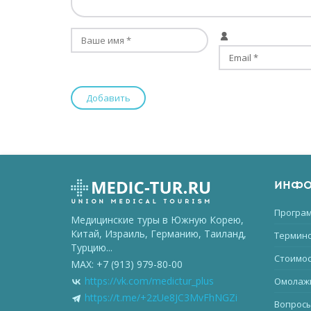
ИНФО
Програм
Медицинские туры в Южную Корею,
Китай, Израиль, Германию, Таиланд,
Термино
Турцию...
Стоимос
MAX: +7 (913) 979-80-00
https://vk.com/medictur_plus
Омолаж
https://t.me/+2zUe8JC3MvFhNGZi
Вопросы