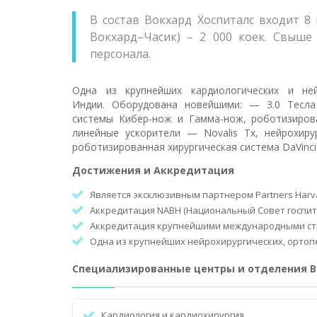
В состав Вокхард Хоспиталс входит 8
Вокхард–Часик) – 2 000 коек. Свыше
персонала.
Одна из крупнейших кардиологических и не
Индии. Оборудована новейшими: — 3.0 Тесла
системы Кибер-нож и Гамма-нож, роботизирова
линейные ускорители — Novalis Tx, нейрохирур
роботизированная хирургическая система DaVinci 
Достижения и Аккредитация
Является эксклюзивным партнером Partners Harvar
Аккредитация NABH (Национальный Совет госпит
Аккредитация крупнейшими международными с
Одна из крупнейших нейрохирургических, ортоп
Специализированные центры и отделения В
Кардиология и кардиохирургия