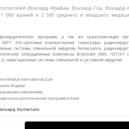
 госпиталей (Вокхард–Мумбаи, Вокхард–Гоа, Вокхард–Н
 1 000 врачей и 2 500 среднего и младшего медици
йрохирургических программ, а так же трансплантации ор
 МРТ; 320-срезовые компьютерные томографы, радиохирург
нные системы спинальной хирургии Renaissance, радиохирург
гические операционные комплексы BrainSuite iMRI, ПЕТ/КТ с
Si, навигационные системы спинальной и суставной хирургии.
d Medical International,США
алей, Индия)2
траховыми компаниями
едических,урологических программ в Азии
окхард Хоспиталс