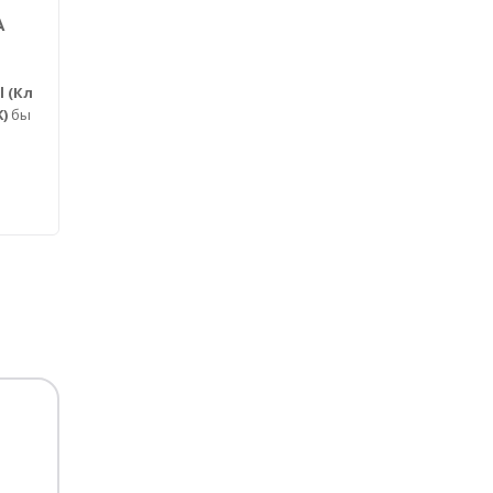
А
ИНСТИТУТ МЕДАНТА
Medanta Institute (Институт М
l (Кл
еданта)
это медицинский город,
)
бы
являющийся самым крупным ...
Подробнее →