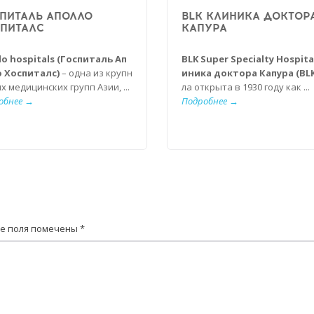
ПИТАЛЬ АПОЛЛО
BLK КЛИНИКА ДОКТОР
ПИТАЛС
КАПУРА
lo hospitals (Госпиталь Ап
BLK Super Specialty Hospita
 Хоспиталс)
– одна из крупн
иника доктора Капура (BLK
х медицинских групп Азии, ...
ла открыта в 1930 году как ...
обнее →
Подробнее →
е поля помечены
*