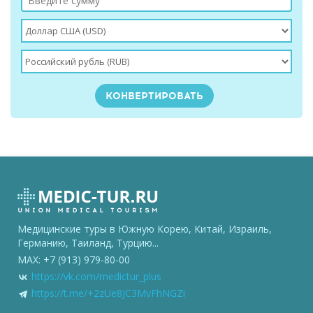
Медицинские туры в Южную Корею, Китай, Израиль,
Германию, Таиланд, Турцию...
MAX: +7 (913) 979-80-00
https://vk.com/medictur_plus
https://t.me/+2zUe8JC3MvFhNGZi