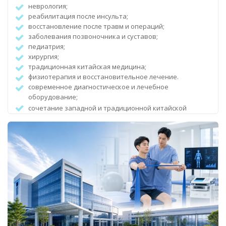
неврология;
реабилитация после инсульта;
восстановление после травм и операций;
заболевания позвоночника и суставов;
педиатрия;
хирургия;
традиционная китайская медицина;
физиотерапия и восстановительное лечение.
современное диагностическое и лечебное
оборудование;
сочетание западной и традиционной китайской
медицины;
комплексные программы лечения и реабилитации;
опыт работы с пациентами с хроническими и сложными
заболеваниями;
удобное расположение недалеко от Пекина;
широкий спектр медицинских направлений.