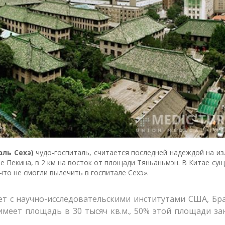
аль Сехэ)
чудо-госпиталь, считается последней надеждой на и
 Пекина, в 2 км на восток от площади Тяньаньмэн. В Китае су
то не смогли вылечить в госпитале Сехэ».
ет с научно-исследовательскими институтами США, Бра
имеет площадь в 30 тысяч кв.м., 50% этой площади за