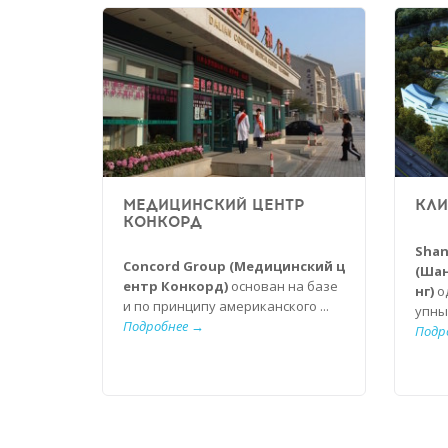
МЕДИЦИНСКИЙ ЦЕНТР
КЛИ
КОНКОРД
Shan
Concord Group (Медицинский ц
(Ша
ентр Конкорд)
основан на базе
нг)
о
и по принципу американского ...
упных
Подробнее →
Подр