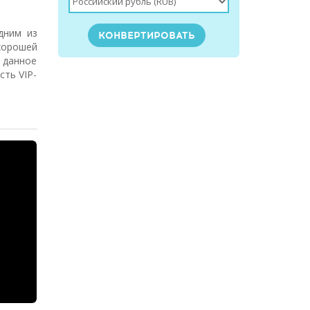
дним из
хорошей
 данное
сть VIP-