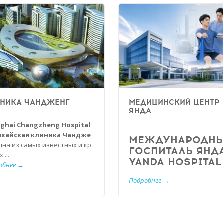
НИКА ЧАНДЖЕНГ
МЕДИЦИНСКИЙ ЦЕНТР
ЯНДА
ghai Changzheng Hospital
нхайская клиника Чандже
МЕЖДУНАРОДН
дна из самых известных и кр
ГОСПИТАЛЬ ЯНДА
 ...
YANDA HOSPITAL .
обнее →
Подробнее →