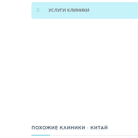
Отделение хирургии молочных желез
УСЛУГИ КЛИНИКИ
Отделение педиатрии
Отделение дерматологии
Отдел акушерства и гинекологии
ПОХОЖИЕ КЛИНИКИ - КИТАЙ