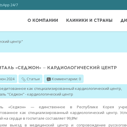
sApp 24/7
О КОМПАНИИ
КЛИНИКИ И СТРАНЫ
ДИ
еский центр"
ИТАЛЬ «СЕДЖОН» — КАРДИОЛОГИЧЕСКИЙ ЦЕНТР
Июн 2024
Статьи
Комментарии: 0
редитованное как специализированный кардиологический центр
,
аль "Седжон" - кардиологический центр
аль «Седжон» — единственное в Республике Корея учре
тованное как специализированный кардиологический центр. Ус
й на сердце в госпитале составляет 99,8%!
зуем выезд в медицинский центр и сопровождение русскогов