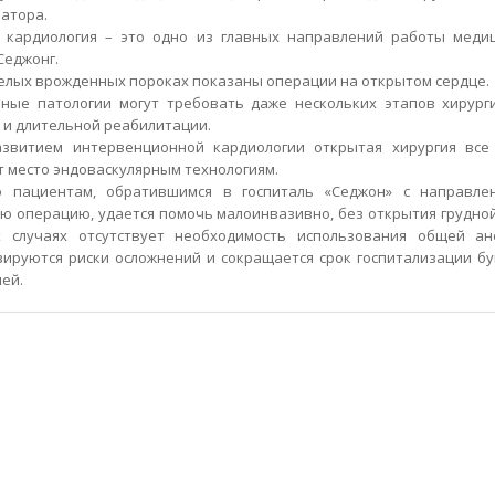
атора.
 кардиология – это одно из главных направлений работы меди
Седжонг.
елых врожденных пороках показаны операции на открытом сердце.
ные патологии могут требовать даже нескольких этапов хирург
 и длительной реабилитации.
азвитием интервенционной кардиологии открытая хирургия все
т место эндоваскулярным технологиям.
о пациентам, обратившимся в госпиталь «Седжон» с направле
ю операцию, удается помочь малоинвазивно, без открытия грудной
х случаях отсутствует необходимость использования общей ане
ируются риски осложнений и сокращается срок госпитализации б
ней.