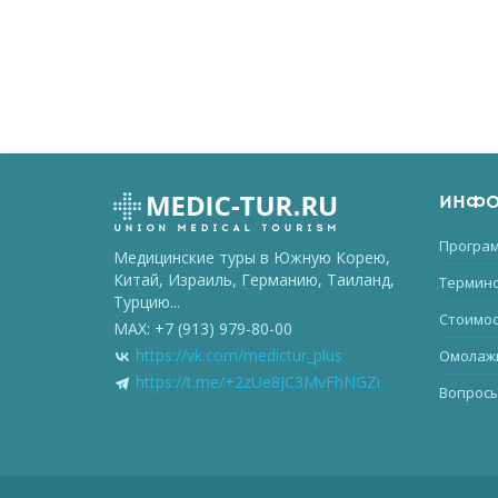
ИНФО
Програм
Медицинские туры в Южную Корею,
Китай, Израиль, Германию, Таиланд,
Термино
Турцию...
Стоимос
MAX: +7 (913) 979-80-00
https://vk.com/medictur_plus
Омолаж
https://t.me/+2zUe8JC3MvFhNGZi
Вопросы