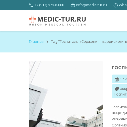
+7 (913) 979-8-000
info@medic-tur.ru
What
Главная
Tag "Госпиталь «Седжон» — кардиологич
ГОСП
17 
акк
Госпит
Госпит
аккреди
операци
Органи