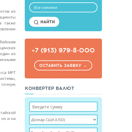
Все клиники
ентов из
пациенты
НАЙТИ
а также
овление
эбейским
цинских
+7 (913) 979-8-000
 один из
зличными
ОСТАВИТЬ ЗАЯВКУ →
сса: МРТ
системы,
ь точную
КОНВЕРТЕР ВАЛЮТ
итайской
 но и на