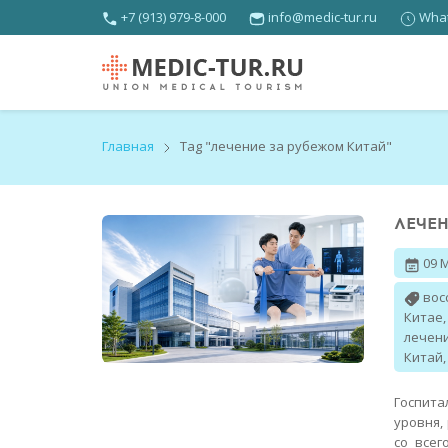
+7 (913) 979-8-000
info@medic-tur.ru
What
Главная
Tag "лечение за рубежом Китай"
ЛЕЧЕН
09 
вос
Китае
лечен
Китай
Госпита
уровня,
со всег