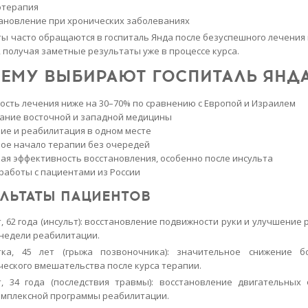
отерапия
ановление при хронических заболеваниях
ы часто обращаются в госпиталь Янда после безуспешного лечения 
, получая заметные результаты уже в процессе курса.
ЕМУ ВЫБИРАЮТ ГОСПИТАЛЬ ЯНД
ость лечения ниже на 30–70% по сравнению с Европой и Израилем
ание восточной и западной медицины
ие и реабилитация в одном месте
ое начало терапии без очередей
ая эффективность восстановления, особенно после инсульта
работы с пациентами из России
УЛЬТАТЫ ПАЦИЕНТОВ
, 62 года (инсульт): восстановление подвижности руки и улучшение 
 недели реабилитации.
тка, 45 лет (грыжа позвоночника): значительное снижение б
ческого вмешательства после курса терапии.
, 34 года (последствия травмы): восстановление двигательных
омплексной программы реабилитации.