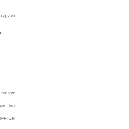
в других
А
речи уже
оли без
 функций