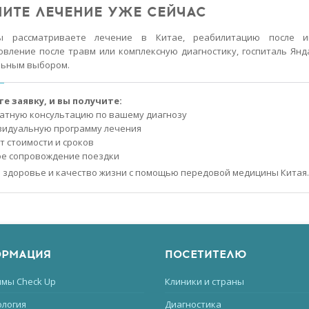
НИТЕ ЛЕЧЕНИЕ УЖЕ СЕЙЧАС
ы рассматриваете лечение в Китае, реабилитацию после ин
овление после травм или комплексную диагностику, госпиталь Янд
льным выбором.
е заявку, и вы получите:
атную консультацию по вашему диагнозу
идуальную программу лечения
т стоимости и сроков
е сопровождение поездки
 здоровье и качество жизни с помощью передовой медицины Китая
РМАЦИЯ
ПОСЕТИТЕЛЮ
мы Check Up
Клиники и страны
логия
Диагностика