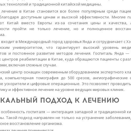
ых технологий и традиционной китайской медицины.
 лечение в Китае становится все более популярным среди паци
благодаря доступным ценам и высокой эффективности. Многие 
ют Китай вместо Европы из-за сочетания цены и качества, 
ности пройти не только лечение, но и полноценное восстан
ма.
 входит в Международный город здоровья Янда и сотрудничает с Х
нским университетом, что гарантирует высокий уровень меди
тов и постоянное развитие методов лечения. Госпиталь Янда —
 центров реабилитации в Китае, куда обращаются пациенты с ра
ами, включая сложные случаи.
ский центр оснащен современным оборудованием экспертного кла
ла, компьютерная томография до 500 срезов, ангиографические 
е ускорители и цифровые операционные. Это позволяет проводит
тику и эффективное лечение на уровне ведущих мировых клиник.
КАЛЬНЫЙ ПОДХОД К ЛЕЧЕНИЮ
 особенность госпиталя — интеграция западной и традиционной к
ы. Такой подход направлен не только на устранение заболевания,
сное восстановление организма.
аммах лечения применяются: