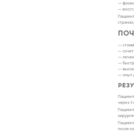
— физи
— восст
Пациент
странах
ПОЧ
— стоим
— сочет
— лечен
— быстр
— высок
— опыт 
РЕЗ
Пациент
через 3
Пациен
хирурги
Пациент
после к