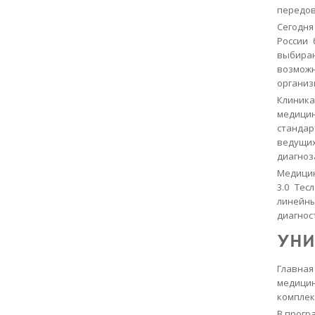
передов
Сегодня
России 
выбира
возмож
организ
Клиника
медици
стандар
ведущих
диагноз
Медицин
3.0 Тес
линейны
диагнос
УНИ
Главная
медицин
комплек
В прогр