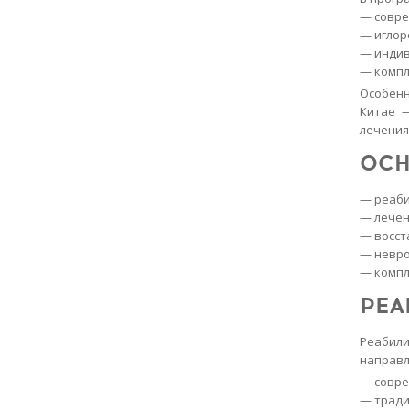
— совре
— иглор
— индив
— компл
Особен
Китае 
лечения
ОСН
— реаби
— лечен
— восст
— невро
— компл
РЕА
Реабили
направл
— совре
— тради