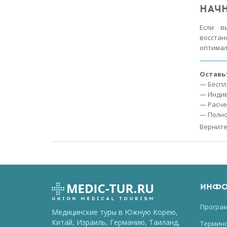
НАЧ
Если в
восстан
оптима
Оставьт
— Беспл
— Индив
— Расче
— Полно
Верните
ИНФО
Програм
Медицинские туры в Южную Корею,
Китай, Израиль, Германию, Таиланд,
Термино