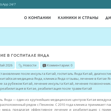
sApp 24/7
О КОМПАНИИ
КЛИНИКИ И СТРАНЫ
ДИ
ИЕ В ГОСПИТАЛЕ ЯНДА
Май 2026
Новости
Комментарии: 0
становление после инсульта Китай
,
госпиталь Янда Китай
,
диагности
,
китайская медицина Янда
,
клиника Янда отзывы
,
лечение в Китае Я
ие за рубежом Китай
,
лечение инсульта Китай
,
лечение позвоночник
,
реабилитация в Китае
,
реабилитация после травм Китай
ль Янда — один из крупнейших медицинских центров Китая междун
 расположенный рядом с Пекином. С 2010 года клиника принимает п
о мира, предлагая эффективное лечение и реабилитацию с при