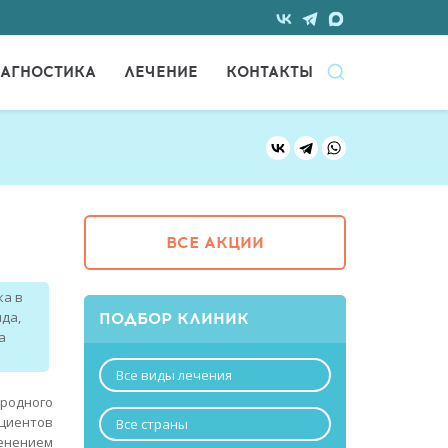
АГНОСТИКА
ЛЕЧЕНИЕ
КОНТАКТЫ
ВСЕ АКЦИИ
ка в
ПОДБОР КЛИНИК
нда
,
а
Все виды лечения
ародного
ациентов
Все страны
менением