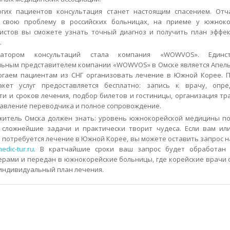
огих пациентов консультация станет настоящим спасением. Отч
 свою проблему в российских больницах, на приеме у южноко
истов вы сможете узнать точный диагноз и получить план эффе
.
затором консультаций стала компания «WOWVOS». Единс
ьным представителем компании «WOWVOS» в Омске является Апель
гаем пациентам из СНГ организовать лечение в Южной Корее. 
акет услуг предоставляется бесплатно: запись к врачу, опре
ти и сроков лечения, подбор билетов и гостиницы, организация тр
авление переводчика и полное сопровождение.
итель Омска должен знать: уровень южнокорейской медицины п
 сложнейшие задачи и практически творит чудеса. Если вам ил
 потребуется лечение в Южной Корее, вы можете оставить запрос 
edic-tur.ru
. В кратчайшие сроки ваш запрос будет обработан
рами и передан в южнокорейские больницы, где корейские врачи 
 индивидуальный план лечения.