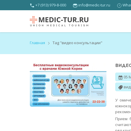
+7 (913) 979-8-000
info@medic-tur.ru
What
Главная
Tag "видео консультации"
ВИДЕ
05 
вид
У омиче
южнокор
рекомен
Прием б
считают
ряд кру