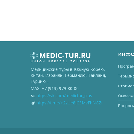
ИНФО
Програм
Медицинские туры в Южную Корею,
Китай, Израиль, Германию, Таиланд,
Термино
Турцию...
Стоимос
MAX: +7 (913) 979-80-00
https://vk.com/medictur_plus
Омолаж
https://t.me/+2zUe8JC3MvFhNGZi
Вопросы