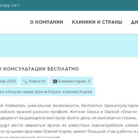
sApp 24/7
О КОМПАНИИ
КЛИНИКИ И СТРАНЫ
ДИ
О КОНСУЛЬТАЦИИ БЕСПЛАТНО
Мар 2020
Новости
Комментарии: 0
ео консультации
,
врачи Кореи
,
клиники Кореи
й появилась уникальная возможность бесплатно проконсультиро
ейских врачей разного профиля. Жители Омска и Омской области
дации от выдающихся мастеров своего дела, не выезжая из страны.
удут вести именитые врачи из известных южнокорейских клини
ся лучшими врачами Южной Кореи, имеют большой стаж работы и 
пных медицинских ассоциаций.