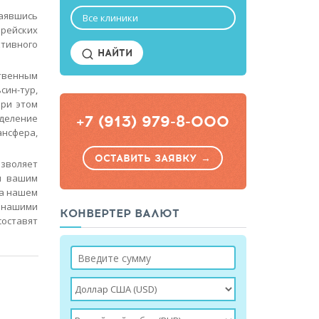
аявшись
Все клиники
рейских
ктивного
НАЙТИ
твенным
син-тур,
При этом
+7 (913) 979-8-000
деление
ансфера,
ОСТАВИТЬ ЗАЯВКУ →
озволяет
и вашим
на нашем
 нашими
КОНВЕРТЕР ВАЛЮТ
составят