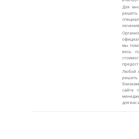
Для мн
решить
специал
лечения
Органи
официал
мы помо
весь п
стоимос
предост
Любой ж
решать
близким
сайте
m
менедже
для вас