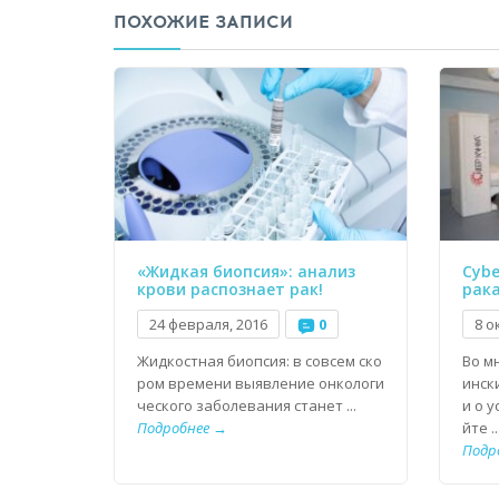
ПОХОЖИЕ ЗАПИСИ
«Жидкая биопсия»: анализ
Cybe
крови распознает рак!
рак
24 февраля, 2016
0
8 о
Жидкостная биопсия: в совсем ско
Во м
ром времени выявление онкологи
инск
ческого заболевания станет ...
и о 
Подробнее →
йте ..
Подр