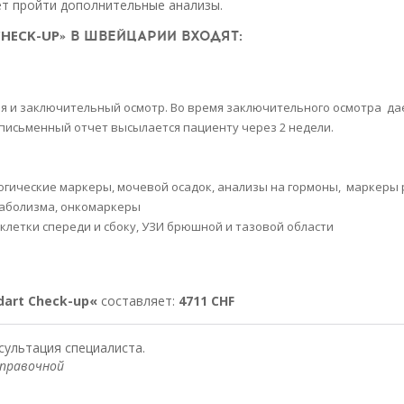
т пройти дополнительные анализы.
СHECK-UP
» В ШВЕЙЦАРИИ ВХОДЯТ:
ия и заключительный осмотр. Во время заключительного осмотра да
письменный отчет высылается пациенту через 2 недели.
огические маркеры, мочевой осадок, анализы на гормоны, маркеры 
таболизма, онкомаркеры
 клетки спереди и сбоку, УЗИ брюшной и тазовой области
dart Сheck-up
«
составляет:
4711
CHF
сультация специалиста.
правочной