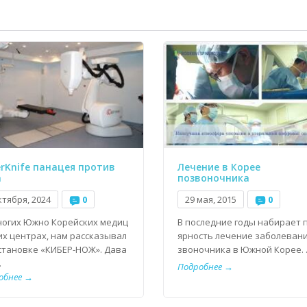
Лечение в Корее
rKnife панацея против
позвоночника
а
29 мая, 2015
0
ктября, 2024
0
В последние годы набирает 
ногих Южно Корейских медиц
ярность лечение заболевани
их центрах, нам рассказывал
звоночника в Южной Корее. .
установке «КИБЕР-НОЖ». Дава
.
Подробнее →
обнее →