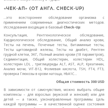
«ЧЕК-АП» (ОТ АНГЛ. CHECK-UP)
…это всестороннее обследование организма с
применением современных диагностических методов.
Исследования входящие в базовый
Check-Up
:
Консультация, Рентгенологическое обследование,
Кардиологическое обследование, Общий анализ крови,
Тесты на печень, Почечные тесты, Витаминные тесты,
Тесты щитовидной железы, Тесты на диабет, Рентген
грудной клетки, ЭКГ, Полный анализ крови (18 параметров),
Седиментация, Общий холестерин, холестерин HDL,
холестерин LDL , триглицериды ALT, AST, ALP, Креатинин,
Анализ мочи, VIT-B12, Фолиевая кислота, TSH, FT4, FT3,
проверка Глюкозы в крови натоща, HbA1C…
Общая стоимость 300 USD
В зависимости от самочувствия, можно выбрать общие
комплексы – для взрослых (мужской и женский) или для
детей — а также, узконаправленные программы. Цель
каждой программы — в качественной оценке состояния