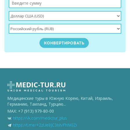
Медицинские туры в Южную Корею, Китай, Израиль,
Германию, Таиланд, Турцию...
MAX: +7 (913) 979-80-00
https://vk.com/medictur_plus
https://t.me/+2zUe8JC3MvFhNGZi