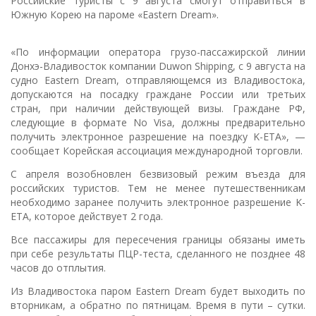
Российские туристы с 9 августа смогут отправиться в
Южную Корею на пароме «Eastern Dream».
«По информации оператора грузо-пассажирской линии
Донхэ-Владивосток компании Duwon Shipping, с 9 августа на
судно Eastern Dream, отправляющемся из Владивостока,
допускаются на посадку граждане России или третьих
стран, при наличии действующей визы. Граждане РФ,
следующие в формате No Visa, должны предварительно
получить электронное разрешение на поездку K-ETA», —
сообщает Корейская ассоциация международной торговли.
С апреля возобновлен безвизовый режим въезда для
российских туристов. Тем не менее путешественникам
необходимо заранее получить электронное разрешение K-
ETA, которое действует 2 года.
Все пассажиры для пересечения границы обязаны иметь
при себе результаты ПЦР-теста, сделанного не позднее 48
часов до отплытия.
Из Владивостока паром Eastern Dream будет выходить по
вторникам, а обратно по пятницам. Время в пути – сутки.