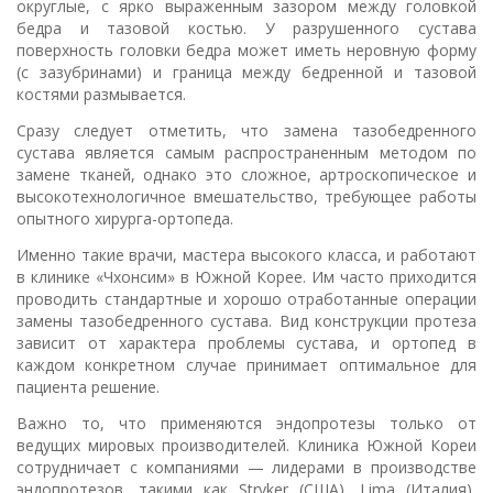
округлые, с ярко выраженным зазором между головкой
бедра и тазовой костью. У разрушенного сустава
поверхность головки бедра может иметь неровную форму
(с зазубринами) и граница между бедренной и тазовой
костями размывается.
Сразу следует отметить, что замена тазобедренного
сустава является самым распространенным методом по
замене тканей, однако это сложное, артроскопическое и
высокотехнологичное вмешательство, требующее работы
опытного хирурга-ортопеда.
Именно такие врачи, мастера высокого класса, и работают
в клинике «Чхонсим» в Южной Корее. Им часто приходится
проводить стандартные и хорошо отработанные операции
замены тазобедренного сустава. Вид конструкции протеза
зависит от характера проблемы сустава, и ортопед в
каждом конкретном случае принимает оптимальное для
пациента решение.
Важно то, что применяются эндопротезы только от
ведущих мировых производителей. Клиника Южной Кореи
сотрудничает с компаниями — лидерами в производстве
эндопротезов, такими как Stryker (США), Lima (Италия),