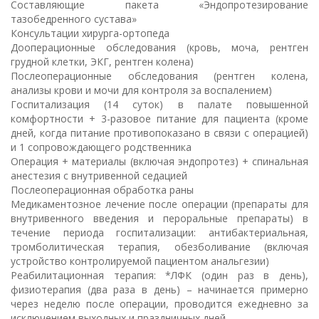
Составляющие пакета «Эндопротезирование
тазобедренного сустава»
Консультации хирурга-ортопеда
Дооперационные обследования (кровь, моча, рентген
грудной клетки, ЭКГ, рентген колена)
Послеоперационные обследования (рентген колена,
анализы крови и мочи для контроля за воспалением)
Госпитализация (14 суток) в палате повышенной
комфортности + 3-разовое питание для пациента (кроме
дней, когда питание противопоказано в связи с операцией)
и 1 сопровождающего родственника
Операция + материалы (включая эндопротез) + спинальная
анестезия с внутривенной седацией
Послеоперационная обработка раны
Медикаментозное лечение после операции (препараты для
внутривенного введения и пероральные препараты) в
течение периода госпитализации: антибактериальная,
тромболитическая терапия, обезболивание (включая
устройство контролируемой пациентом анальгезии)
Реабилитационная терапия: *ЛФК (один раз в день),
физиотерапия (два раза в день) – начинается примерно
через неделю после операции, проводится ежедневно за
исключением выходных и праздничных дней