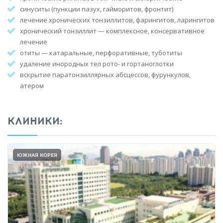
синуситы (пункции пазух, гайморитов, фронтит)
лечение хронических тонзиллитов, фарингитов, ларингитов
хронический тонзиллит — комплексное, консервативное
лечение
отиты — катаральные, перфоративные, туботиты
удаление инородных тел рото- и гортаноглотки
вскрытие паратонзиллярных абсцессов, фурункулов,
атером
КЛИНИКИ:
ЮЖНАЯ КОРЕЯ