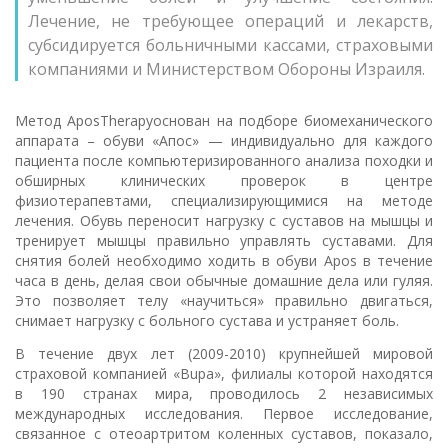
Лечение, не требующее операций и лекарств,
субсидируется больничными кассами, страховыми
компаниями и Министерством Обороны Израиля.
Метод AposТherapyоснован на подборе биомеханического
аппарата – обуви «Апос» — индивидуально для каждого
пациента после компьютеризированного анализа походки и
обширных клинических проверок в центре
физиотерапевтами, специализирующимися на методе
лечения. Обувь переносит нагрузку с суставов на мышцы и
тренирует мышцы правильно управлять суставами. Для
снятия болей необходимо ходить в обуви Apos в течение
часа в день, делая свои обычные домашние дела или гуляя.
Это позволяет телу «научиться» правильно двигаться,
снимает нагрузку с больного сустава и устраняет боль.
В течение двух лет (2009-2010) крупнейшей мировой
страховой компанией «Bupa», филиалы которой находятся
в 190 странах мира, проводилось 2 независимых
международных исследования. Первое исследование,
связанное с отеоартритом коленных суставов, показало,