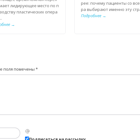
рее: почему пациенты со все
мает лидирующее место по п
ра выбирают именно эту стран
водству пластических опера
Подробнее →
..
обнее →
е поля помечены
*
Подписаться на рассылку