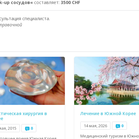
k-up сосудов
«
составляет:
3500
CHF
сультация специалиста.
правочной
тическая хирургия в
Лечение в Южной Корее
ее
14 мая, 2026
0
мая, 2015
0
Медицинский туризм в Южно
стоящее время Южная Корея