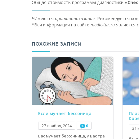
Общая стоимость программы диагностики
«Chec
*
Имеются
противопоказания.
Рекомендуется кон
*
Вся информация на сайте
medic-tur.ru
является
с
ПОХОЖИЕ ЗАПИСИ
Если мучает бессоница
Плас
Кор
27 ноября, 2024
0
31 
Вас мучает бессонница, у Вас тре
В на