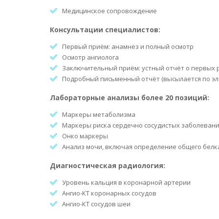
Медицинское сопровождение
Консультации специалистов:
Первый приём: анамнез и полный осмотр
Осмотр ангиолога
Заключительный приём: устный отчёт о первых 
Подробный письменный отчёт (высылается по эл
Лабораторные анализы более 20 позиций:
Маркеры метаболизма
Маркеры риска сердечно сосудистых заболеван
Онко маркеры
Анализ мочи, включая определение общего белк
Диагностическая радиология:
Уровень кальция в коронарной артерии
Ангио-КТ коронарных сосудов
Ангио-КТ сосудов шеи