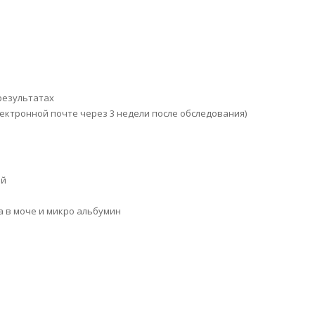
результатах
ектронной почте через 3 недели после обследования)
ий
а в моче и микро альбумин