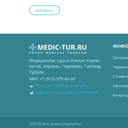
ИНФО
Програм
Медицинские туры в Южную Корею,
Китай, Израиль, Германию, Таиланд,
Термино
Турцию...
Стоимос
MAX: +7 (913) 979-80-00
https://vk.com/medictur_plus
Омолаж
https://t.me/+2zUe8JC3MvFhNGZi
Вопросы
2026 © Все права защищены