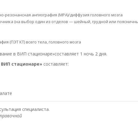
о-резонансная ангиография (МРА)/диффузия головного мозга
чника (на выбор один из отделов — шейный, грудной или поясничны
я (ПЭТ КТ) всего тела, головного мозга
ние в ВИП стационаре»составляет 1 ночь 2 дня.
 ВИП стационаре»
составляет:
палате
сультация специалиста.
справочной