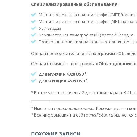
Специализированные обследования:
Магнитно-резонансная томография (МРТ)/магнитн
Магнитно-резонансная томография (МРТ) позвоно
УЗИ сердца
Компьютерная томография (КТ) артерий сердца
Позитронно- эмиссионная компьютерная томографи
Общая продолжительность программы «Обследова
Общая стоимость программы
«Обследование в
для мужчин 4320 USD
*
для женщин
4505 USD
*
*В стоимость влючены 2 дня стационара в ВИП-
*
Имеются
противопоказания.
Рекомендуется кон
*
Вся информация на сайте
medic-tur.ru
является
ПОХОЖИЕ ЗАПИСИ