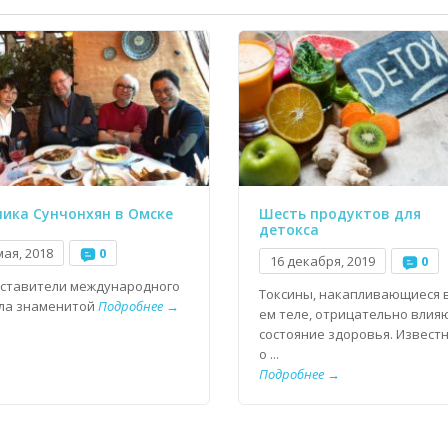
ика Сунчонхян в Омске
Шесть продуктов для
детокса
мая, 2018
0
16 декабря, 2019
0
ставители международного
Токсины, накапливающиеся 
ла знаменитой
Подробнее →
ем теле, отрицательно влия
состояние здоровья. Известн
о ...
Подробнее →