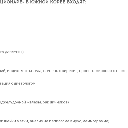
АЦИОНАРЕ» В ЮЖНОЙ КОРЕЕ ВХОДЯТ:
го давления)
ий, индекс массы тела, степень ожирения, процент жировых отложе
тация с диетологом
оджелудочной железы, рак яичников)
ак шейки матки, анализ на папиллома вирус, маммограмма)