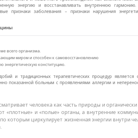
ненную энергию и восстанавливать внутреннюю гармонию.
ые признаки заболевания – признаки нарушения энергети
ицины
ме всего организма.
ужающим миром и способен к самовосстановлению
ую энергетическую конституцию.
добий и традиционных терапевтических процедур является 
нно показанной больным с проявлениями аллергии и неперено
матривает человека как часть природы и органически
т «плотные» и «полые» органы, а внутренние коммун
 по которым циркулирует жизненная энергии внутри че
.