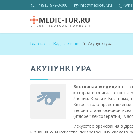
+7 (913) 979-8-000
info@medic-tur.ru
What
Главная
Виды лечения
Акупунктура
АКУПУНКТУРА
Восточная медицина
– эт
которая возникла в третьем
Японии, Кореи и Вьетнама, 
Китая стало представление 
теория стала основой всех
(иглорефлексотерапии), мас
Искусство врачевания в Древ
и знания о множестве лекарственных средств р