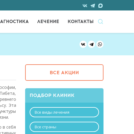
АГНОСТИКА
ЛЕЧЕНИЕ
КОНТАКТЫ
ВСЕ АКЦИИ
ософии,
 Тибета,
ПОДБОР КЛИНИК
Древнего
ьсу. Эта
унктуры
Все виды лечения
изни.
о в себя
Все страны
ктивных