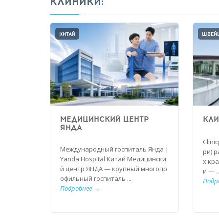
КЛИНИКИ:
КИТАЙ
ШВЕЙ
МЕДИЦИНСКИЙ ЦЕНТР
КЛИ
ЯНДА
Clini
Международный госпиталь Янда |
ри) 
Yanda Hospital Китай Медицински
х кр
й центр ЯНДА — крупный многопр
и — ..
офильный госпиталь ...
Подр
Подробнее →