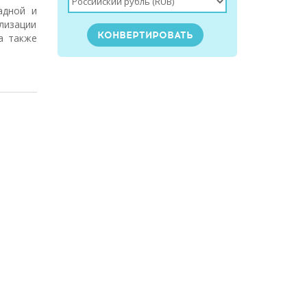
адной и
лизации
 а также