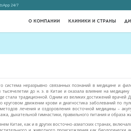
sApp 24/7
О КОМПАНИИ
КЛИНИКИ И СТРАНЫ
ДИ
о система неразрывно связанных познаний в медицине и фил
 тысячелетии до н. э. в Китае и оказала влияние на медицину
где стала традиционной. Одним из великих достижений врачей 
о круговом движении крови и диагностика заболеваний по пул
 методов лечения и оздоровления восточной медицины – акуп
сажа, дыхательной гимнастики, правильного питания и образа ж
нем Китае, как и в других восточно-азиатских странах, включал
астительного и животного происхождения как биологически а