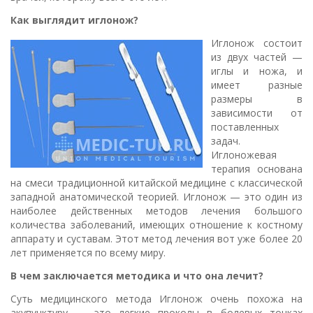
Как выглядит иглонож?
Иглонож состоит
из двух частей —
иглы и ножа, и
имеет разные
размеры в
зависимости от
поставленных
задач.
Иглоножевая
терапия основана
на смеси традиционной китайской медицине с классической
западной анатомической теорией. Иглонож — это один из
наиболее действенных методов лечения большого
количества заболеваний, имеющих отношение к костному
аппарату и суставам. Этот метод лечения вот уже более 20
лет применяется по всему миру.
В чем заключается методика и что она лечит?
Суть медицинского метода Иглонож очень похожа на
акупунктуру — это легкие проколы в болевых точках