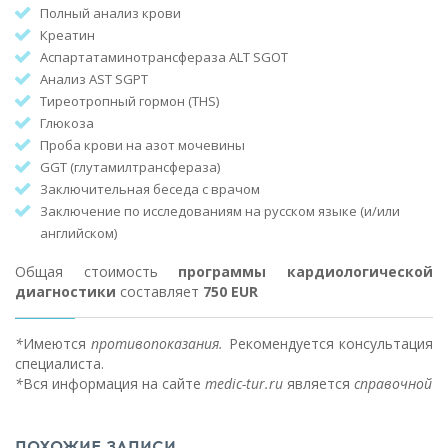
Полный анализ крови
Креатин
Аспартатаминотрансфераза ALT SGOT
Анализ AST SGPT
Тиреотропный гормон (THS)
Глюкоза
Проба крови на азот мочевины
GGT (глутамилтрансфераза)
Заключительная беседа с врачом
Заключение по исследованиям на русском языке (и/или
английском)
Общая стоимость
программы кардиологической
диагностики
составляет
750
EUR
*
Имеются
противопоказания.
Рекомендуется консультация
специалиста.
*
Вся информация на сайте
medic-tur.ru
является
справочной
ПОХОЖИЕ ЗАПИСИ